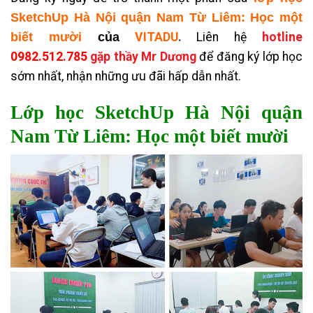
SketchUp Hà Nội quận Nam Từ Liêm: Học một
biết mười
của
VITADU
.
Liên hệ
hotline
0982.512.785
gặp thầy Mr Dương
để đăng ký lớp học
sớm nhất, nhận những ưu đãi hấp dẫn nhất.
Lớp học SketchUp Hà Nội quận
Nam Từ Liêm: Học một biết mười