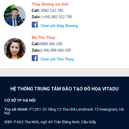
Thầy Dương vui tính
Call:
0982.512.785
Zalo:
(+84).982.512.785
Chat với thầy Dương
Ms.Thu Thủy
Call:
0888.666.100
Zalo:
(+84).888.666.100
Chat với Thu Thủy
HỆ THỐNG TRUNG TÂM ĐÀO TẠO ĐỒ HỌA VITADU
CƠ SỞ TP HÀ NỘI
Trụ sở chính:
P1201-2C tầng 12 Tòa nhà Landmark 72 Keangnam, Hà
NộI
CS1:
P.402 Tòa N06, ngõ 49 Trần Đăng Ninh, Cầu Giấy