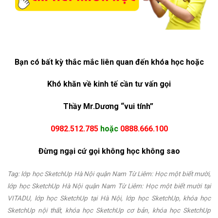
Bạn có bất kỳ thắc mắc liên quan đến khóa học hoặc
Khó khăn về kinh tế cần tư vấn gọi
Thầy Mr.Dương “vui tính”
0982.512.785
hoặc
0888.666.100
Đừng ngại cứ gọi không học không sao
Tag: lớp học SketchUp Hà Nội quận Nam Từ Liêm: Học một biết mười,
lớp học SketchUp Hà Nội quận Nam Từ Liêm: Học một biết mười tại
VITADU, lớp học SketchUp tại Hà Nội, lớp học SketchUp, khóa học
SketchUp nội thất, khóa học SketchUp cơ bản, khóa học SketchUp