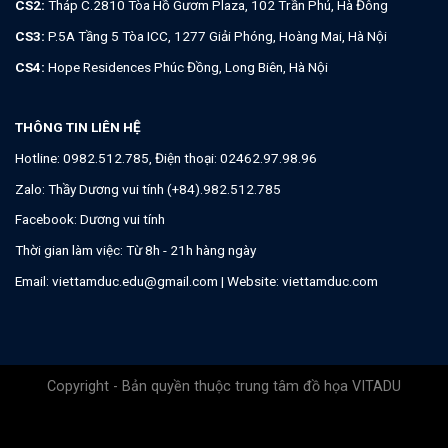
CS2:
Tháp C.2810 Tòa Hồ Gươm Plaza, 102 Trần Phú, Hà Đông
CS3:
P.5A Tầng 5 Tòa ICC, 1277 Giải Phóng, Hoàng Mai, Hà Nội
CS4:
Hope Residences Phúc Đồng, Long Biên, Hà Nội
THÔNG TIN LIÊN HỆ
Hotline:
0982.512.785
, Điện thoại:
02462.97.98.96
Zalo:
Thầy Dương vui tính (+84).982.512.785
Facebook:
Dương vui tính
Thời gian làm việc: Từ 8h - 21h hàng ngày
Email:
viettamduc.edu@gmail.com
| Website:
viettamduc.com
Copyright - Bản quyền thuộc trung tâm đồ họa VITADU