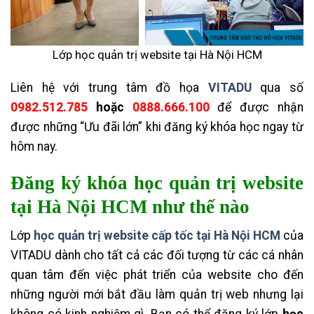
Lớp học quản trị website tại Hà Nội HCM
L
iên hệ với trung tâm đồ họa
VITADU
qua số
0982.512.785
hoặc
0888.666.100
để được nhận
được những “Ưu đãi lớn” khi đăng ký khóa học ngay từ
hôm nay.
Đăng ký khóa học quản trị website
tại Hà Nội HCM như thế nào
Lớp
học quản trị website cấp tốc tại Hà Nội HCM
của
VITADU
dành cho tất cả các đối tượng từ các cá nhân
quan tâm đến việc phát triển của website cho đến
những người mới bắt đầu làm quản trị web nhưng lại
không có kinh nghiệm gì. Bạn có thể đăng ký l
ớp
học