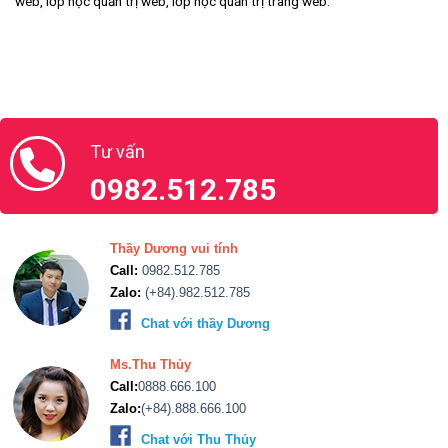
web, lớp học quản trị web, lớp học quản trị trang web.
Tư vấn
0982.512.785
Thầy Dương vui tính
Call:
0982.512.785
Zalo:
(+84).982.512.785
Chat với thầy Dương
Ms.Thu Thủy
Call:
0888.666.100
Zalo:
(+84).888.666.100
Chat với Thu Thủy