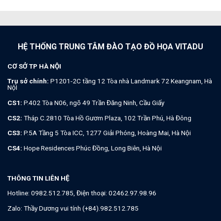
HỆ THỐNG TRUNG TÂM ĐÀO TẠO ĐỒ HỌA VITADU
CƠ SỞ TP HÀ NỘI
Trụ sở chính:
P1201-2C tầng 12 Tòa nhà Landmark 72 Keangnam, Hà
NộI
CS1:
P.402 Tòa N06, ngõ 49 Trần Đăng Ninh, Cầu Giấy
CS2:
Tháp C.2810 Tòa Hồ Gươm Plaza, 102 Trần Phú, Hà Đông
CS3:
P.5A Tầng 5 Tòa ICC, 1277 Giải Phóng, Hoàng Mai, Hà Nội
CS4:
Hope Residences Phúc Đồng, Long Biên, Hà Nội
THÔNG TIN LIÊN HỆ
Hotline:
0982.512.785
, Điện thoại:
02462.97.98.96
Zalo:
Thầy Dương vui tính (+84).982.512.785