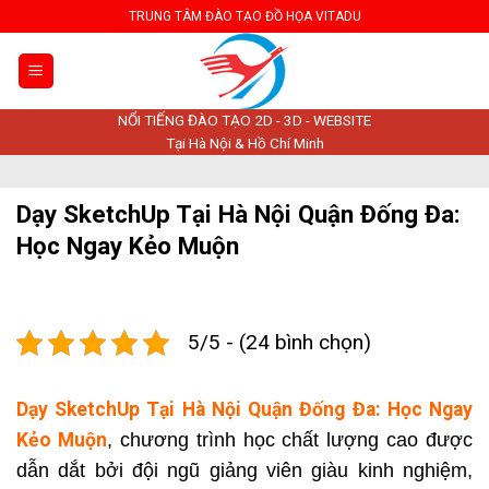
Skip
TRUNG TÂM ĐÀO TẠO ĐỒ HỌA VITADU
to
content
NỔI TIẾNG ĐÀO TẠO 2D - 3D - WEBSITE
Tại Hà Nội & Hồ Chí Minh
Dạy SketchUp Tại Hà Nội Quận Đống Đa:
Học Ngay Kẻo Muộn
5/5 - (24 bình chọn)
Dạy SketchUp Tại Hà Nội Quận Đống Đa: Học Ngay
Kẻo Muộn
, chương trình học chất lượng cao được
dẫn dắt bởi đội ngũ giảng viên giàu kinh nghiệm,