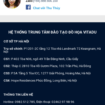
Zalo:
(+84).888.666.100
Chat với Thu Thủy
HỆ THỐNG TRUNG TÂM ĐÀO TẠO ĐỒ HỌA VITADU
CƠ SỞ TP HÀ NỘI
Trụ sở chính:
P1201-2C tầng 12 Tòa nhà Landmark 72 Keangnam, Hà
NộI
CS1:
P.402 Tòa N06, ngõ 49 Trần Đăng Ninh, Cầu Giấy
CS2:
Tháp C.2810 Tòa Hồ Gươm Plaza, 102 Trần Phú, Hà Đông
CS3:
P.5A Tầng 5 Tòa ICC, 1277 Giải Phóng, Hoàng Mai, Hà Nội
CS4:
Hope Residences Phúc Đồng, Long Biên, Hà Nội
THÔNG TIN LIÊN HỆ
Hotline:
0982.512.785
, Điện thoại:
02462.97.98.96