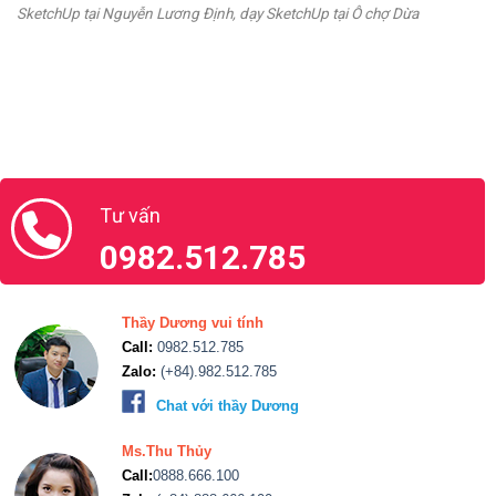
SketchUp tại Nguyễn Lương Định, dạy SketchUp tại Ô chợ Dừa
Tư vấn
0982.512.785
Thầy Dương vui tính
Call:
0982.512.785
Zalo:
(+84).982.512.785
Chat với thầy Dương
Ms.Thu Thủy
Call:
0888.666.100