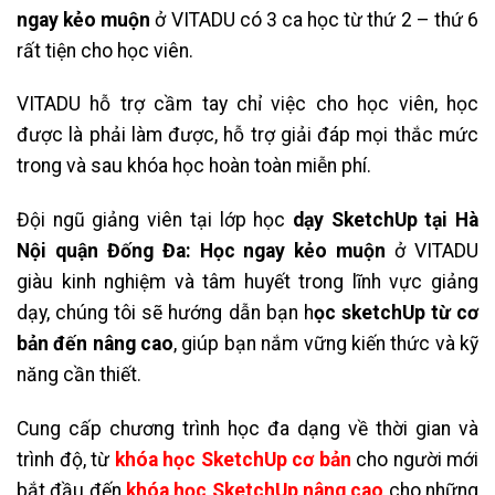
ngay kẻo muộn
ở VITADU có 3 ca học từ thứ 2 – thứ 6
rất tiện cho học viên.
VITADU hỗ trợ cầm tay chỉ việc cho học viên, học
được là phải làm được, hỗ trợ giải đáp mọi thắc mức
trong và sau khóa học hoàn toàn miễn phí.
Đội ngũ giảng viên tại lớp học
dạy SketchUp tại Hà
Nội quận Đống Đa: Học ngay kẻo muộn
ở VITADU
giàu kinh nghiệm và tâm huyết trong lĩnh vực giảng
dạy, chúng tôi sẽ hướng dẫn bạn h
ọc sketchUp từ cơ
bản đến nâng cao
, giúp bạn nắm vững kiến thức và kỹ
năng cần thiết.
Cung cấp chương trình học đa dạng về thời gian và
trình độ, từ
khóa học SketchUp cơ bản
cho người mới
bắt đầu đến
khóa học SketchUp nâng cao
cho những