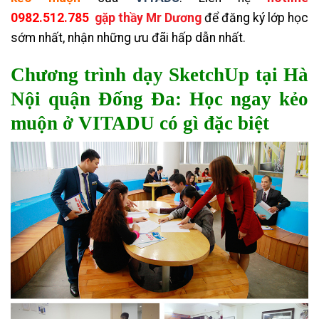
0982.512.785
gặp thầy Mr Dương
để đăng ký lớp học
sớm nhất, nhận những ưu đãi hấp dẫn nhất.
Chương trình dạy SketchUp tại Hà
Nội quận Đống Đa: Học ngay kẻo
muộn ở VITADU có gì đặc biệt