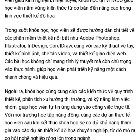
viên giàu kinh nghiệm, nhiệt huyết, khóa học tại VITADU giúp
học viên nắm vững kiến thức từ cơ bản đến nâng cao trong
lĩnh vực thiết kế đồ họa.
Trong suốt khóa học, học viên sẽ được hướng dẫn chi tiết về
các phần mềm thiết kế nổi bật như Adobe Photoshop,
Illustrator, InDesign, CorelDraw, cùng với các kỹ thuật vẽ tay,
thiết kế hình ảnh, chế tác video, và thiết kế giao diện web.
Các bài học không chỉ mang tính lý thuyết mà còn chú trọng
vào thực hành, giúp học viên phát triển kỹ năng một cách
nhanh chóng và hiệu quả.
Ngoài ra, khóa học cũng cung cấp các kiến thức về quy trình
thiết kế, phân tích xu hướng thị trường, và kỹ năng làm việc
nhóm, giúp học viên tự tin ứng dụng vào công việc thực tế.
Với môi trường học tập năng động, cùng các dự án thực tế,
học viên sau khi kết thúc khóa học sẽ có đủ khả năng tham
gia vào các dự án thiết kế đồ họa chuyên nghiệp, từ đó mở ra
cơ hội nghề nghiệp rộng lớn trong ngành.