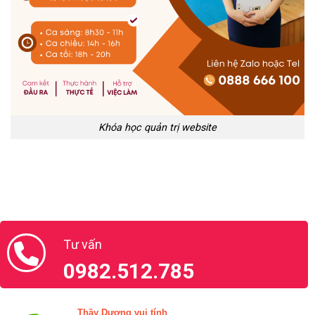
Khóa học quản trị website
Tư vấn
0982.512.785
Thầy Dương vui tính