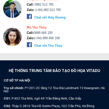
Call:
0982.512.785
Zalo:
(+84).982.512.785
Chat với thầy Dương
Ms.Thu Thủy
Call:
0888.666.100
Zalo:
(+84).888.666.100
Chat với Thu Thủy
HỆ THỐNG TRUNG TÂM ĐÀO TẠO ĐỒ HỌA VITADU
CƠ SỞ TP HÀ NỘI
Trụ sở chính:
P1201-2C tầng 12 Tòa nhà Landmark 72 Keangnam, Hà
NộI
CS1:
P.402 Tòa N06, ngõ 49 Trần Đăng Ninh, Cầu Giấy
CS2:
Tháp C.2810 Tòa Hồ Gươm Plaza, 102 Trần Phú, Hà Đông