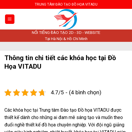
Skip
TRUNG TÂM ĐÀO TẠO ĐỒ HỌA VITADU
to
content
NỔI TIẾNG ĐÀO TẠO 2D - 3D - WEBSITE
Tại Hà Nội & Hồ Chí Minh
Thông tin chi tiết các khóa học tại Đồ
Họa VITADU
4.7/5 - (4 bình chọn)
Các khóa học tại Trung tâm Đào tạo Đồ họa VITADU được
thiết kế dành cho những ai đam mê sáng tạo và muốn theo
đuổi nghề thiết kế đồ họa chuyên nghiệp. Với đội ngũ giảng