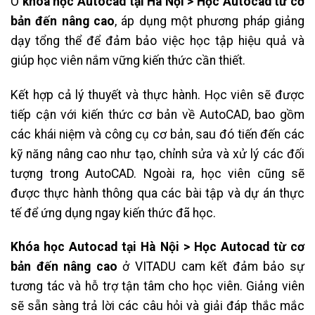
Ở
khóa học Autocad tại Hà Nội > Học Autocad từ cơ
bản đến nâng cao
, áp dụng một phương pháp giảng
dạy tổng thể để đảm bảo việc học tập hiệu quả và
giúp học viên nắm vững kiến thức cần thiết.
Kết hợp cả lý thuyết và thực hành. Học viên sẽ được
tiếp cận với kiến thức cơ bản về AutoCAD, bao gồm
các khái niệm và công cụ cơ bản, sau đó tiến đến các
kỹ năng nâng cao như tạo, chỉnh sửa và xử lý các đối
tượng trong AutoCAD. Ngoài ra, học viên cũng sẽ
được thực hành thông qua các bài tập và dự án thực
tế để ứng dụng ngay kiến thức đã học.
Khóa học Autocad tại Hà Nội > Học Autocad từ cơ
bản đến nâng cao
ở VITADU cam kết đảm bảo sự
tương tác và hỗ trợ tận tâm cho học viên. Giảng viên
sẽ sẵn sàng trả lời các câu hỏi và giải đáp thắc mắc