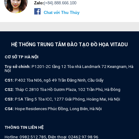
Zalo:
(+84).888.666.100
Chat với Thu Thủy
HỆ THỐNG TRUNG TÂM ĐÀO TẠO ĐỒ HỌA VITADU
CƠ SỞ TP HÀ NỘI
Trụ sở chính:
P1201-2C tầng 12 Tòa nhà Landmark 72 Keangnam, Hà
NộI
CS1:
P.402 Tòa N06, ngõ 49 Trần Đăng Ninh, Cầu Giấy
CS2:
Tháp C.2810 Tòa Hồ Gươm Plaza, 102 Trần Phú, Hà Đông
CS3:
P.5A Tầng 5 Tòa ICC, 1277 Giải Phóng, Hoàng Mai, Hà Nội
CS4:
Hope Residences Phúc Đồng, Long Biên, Hà Nội
THÔNG TIN LIÊN HỆ
Hotline:
0982.512.785
, Điện thoại:
02462.97.98.96