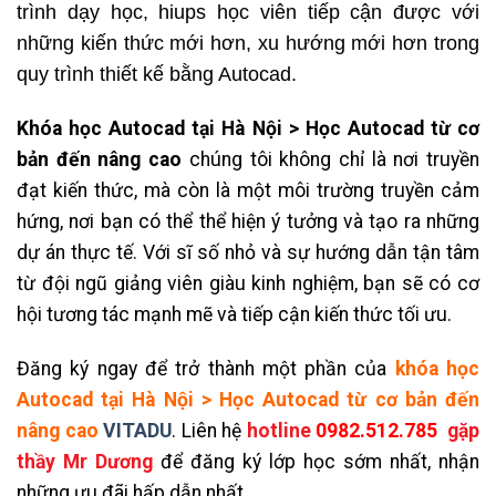
trình dạy học, hiups học viên tiếp cận được với
những kiến thức mới hơn, xu hướng mới hơn trong
quy trình thiết kế bằng Autocad.
Khóa học Autocad tại Hà Nội > Học Autocad từ cơ
bản đến nâng cao
chúng tôi không chỉ là nơi truyền
đạt kiến thức, mà còn là một môi trường truyền cảm
hứng, nơi bạn có thể thể hiện ý tưởng và tạo ra những
dự án thực tế. Với sĩ số nhỏ và sự hướng dẫn tận tâm
từ đội ngũ giảng viên giàu kinh nghiệm, bạn sẽ có cơ
hội tương tác mạnh mẽ và tiếp cận kiến thức tối ưu.
Đăng ký ngay để trở thành một phần của
khóa học
Autocad tại Hà Nội > Học Autocad từ cơ bản đến
nâng cao
VITADU
.
Liên hệ
hotline
0982.512.785
gặp
thầy Mr Dương
để đăng ký lớp học sớm nhất, nhận
những ưu đãi hấp dẫn nhất.