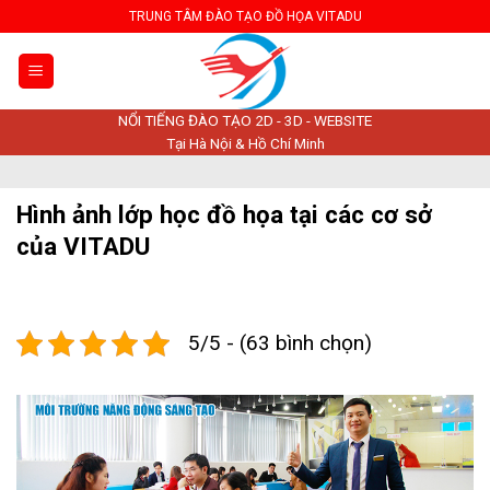
Skip
TRUNG TÂM ĐÀO TẠO ĐỒ HỌA VITADU
to
content
NỔI TIẾNG ĐÀO TẠO 2D - 3D - WEBSITE
Tại Hà Nội & Hồ Chí Minh
Hình ảnh lớp học đồ họa tại các cơ sở
của VITADU
5/5 - (63 bình chọn)