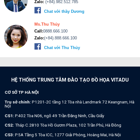
Zalo:
(+84).982.512.785
Chat với thầy Dương
Ms.Thu Thủy
Call:
0888.666.100
Zalo:
(+84).888.666.100
Chat với Thu Thủy
HỆ THỐNG TRUNG TÂM ĐÀO TẠO ĐỒ HỌA VITADU
CƠ SỞ TP HÀ NỘI
Trụ sở chính:
P1201-2C tầng 12 Tòa nhà Landmark 72 Keangnam, Hà
NộI
CS1:
P.402 Tòa N06, ngõ 49 Trần Đăng Ninh, Cầu Giấy
CS2:
Tháp C.2810 Tòa Hồ Gươm Plaza, 102 Trần Phú, Hà Đông
CS3:
P.5A Tầng 5 Tòa ICC, 1277 Giải Phóng, Hoàng Mai, Hà Nội